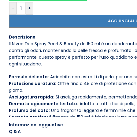
-
+
AGGIUNGI AL 
Descrizione
Il Nivea Deo Spray Pearl & Beauty da 150 ml è un deodorante
contro gli odori, mantenendo la pelle fresca e profumata. 
performante, questo spray è perfetto per l’uso quotidiano e p
ogni situazione.
Formula delicata:
Arricchita con estratti di perla, per una 
Protezione duratura:
Offre fino a 48 ore di protezione cont
giorno.
Asciugatura rapida:
Si asciuga rapidamente, permettendo di
Dermatologicamente testato:
Adatto a tutti i tipi di pelle,
Profumo delicato:
Una fragranza leggera e femminile che l
Formato pratico:
Il flacone da 150 ml è ideale per l’uso a c
Per un utilizzo ottimale, spruzzare il prodotto a una distanza 
Informazioni aggiuntive
asciutta e pulita prima dell’applicazione. Conservalo in un l
Q & A