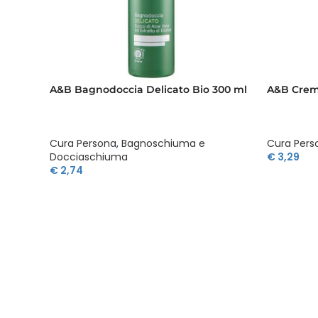
A&B Bagnodoccia Delicato Bio 300 ml
A&B Crema
Cura Persona
,
Bagnoschiuma e
Cura Pers
Docciaschiuma
€
3,29
€
2,74