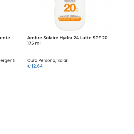
gente
Ambre Solaire Hydra 24 Latte SPF 20
Ambre 
175 ml
175 ml
tergenti
Cura Persona
,
Solari
Cura P
€
12,64
€
12,64