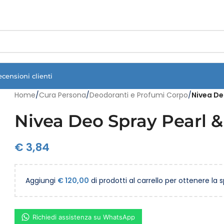
Vuoi assistenza?
Clicca qui e ti richiamiamo noi
.
ecensioni clienti
Home
/
Cura Persona
/
Deodoranti e Profumi Corpo
/
Nivea De
Nivea Deo Spray Pearl &
€
3,84
Aggiungi
€
120,00
di prodotti al carrello per ottenere la 
Richiedi assistenza su WhatsApp