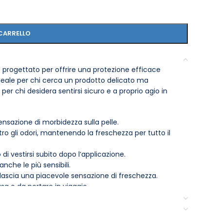
CARRELLO
 progettato per offrire una protezione efficace
Ideale per chi cerca un prodotto delicato ma
er chi desidera sentirsi sicuro e a proprio agio in
sensazione di morbidezza sulla pelle.
ro gli odori, mantenendo la freschezza per tutto il
 vestirsi subito dopo l’applicazione.
 anche le più sensibili.
ascia una piacevole sensazione di freschezza.
asa o da portare in viaggio.
di circa 15 cm dalle ascelle. Assicurati che la pelle sia
uogo fresco e asciutto per preservarne l’efficacia.