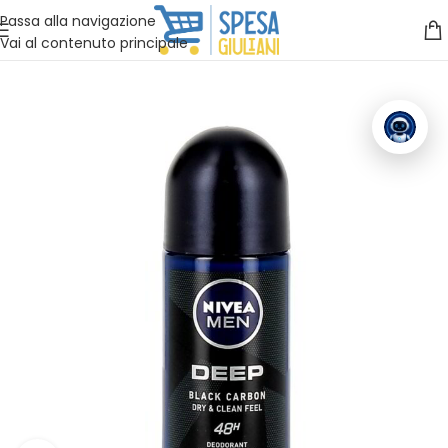
Vuoi assistenza?
Clicca qui e ti richiamiamo noi
.
Passa alla navigazione
Vai al contenuto principale