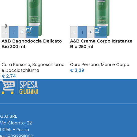
-
+
-
+
A&B Bagnodoccia Delicato
A&B Crema Corpo Idratante
Bio 300 ml
Bio 250 ml
Cura Persona
,
Bagnoschiuma
Cura Persona
,
Mani e Corpo
e Docciaschiuma
€
3,29
€
2,74
G.G SRL
Via Cloanto, 22
00155 - Roma
P.I. ‭18093991000