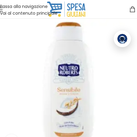
Vuoi assistenza?
Clicca qui e ti richiamiamo noi
.
Passa alla navigazione
Vai al contenuto principale