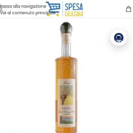
Vuoi assistenza?
Clicca qui e ti richiamiamo noi
.
Passa alla navigazione
Vai al contenuto principale