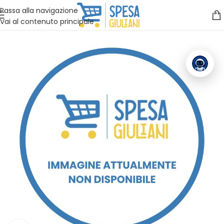
Vuoi assistenza?
Clicca qui e ti richiamiamo noi
.
Passa alla navigazione
Vai al contenuto principale