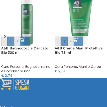
-
+
-
+
A&B Bagnodoccia Delicato
A&B Crema Mani Protettiva
Bio 300 ml
Bio 75 ml
Cura Persona
,
Bagnoschiuma
Cura Persona
,
Mani e Corpo
e Docciaschiuma
€
2,19
€
2,74
G.G SRL