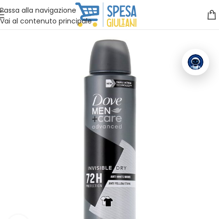
Vuoi assistenza?
Clicca qui e ti richiamiamo noi
.
Passa alla navigazione
Vai al contenuto principale