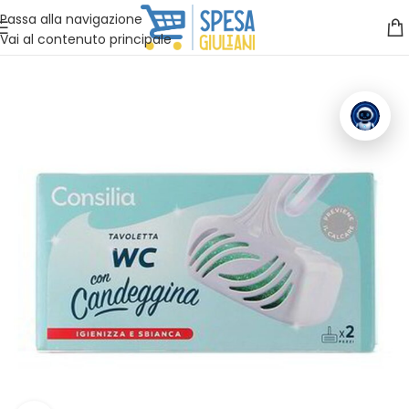
Vuoi assistenza?
Clicca qui e ti richiamiamo noi
.
Passa alla navigazione
Vai al contenuto principale