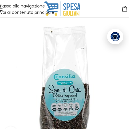
Vuoi assistenza?
Clicca qui e ti richiamiamo noi
.
Passa alla navigazione
Vai al contenuto principale