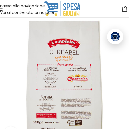
Vuoi assistenza?
Clicca qui e ti richiamiamo noi
.
Passa alla navigazione
Vai al contenuto principale