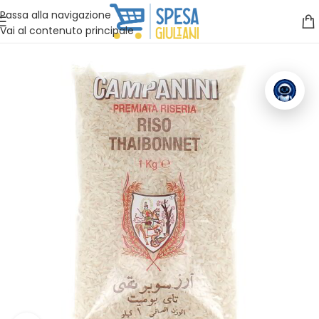
Vuoi assistenza?
Clicca qui e ti richiamiamo noi
.
Passa alla navigazione
Vai al contenuto principale