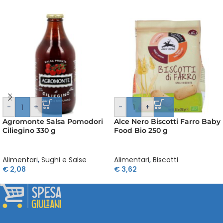
-
+
-
+
Agromonte Salsa Pomodori
Alce Nero Biscotti Farro Baby
Ciliegino 330 g
Food Bio 250 g
Alimentari
,
Sughi e Salse
Alimentari
,
Biscotti
€
2,08
€
3,62