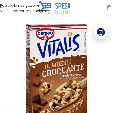
Vuoi assistenza?
Clicca qui e ti richiamiamo noi
.
Passa alla navigazione
Vai al contenuto principale