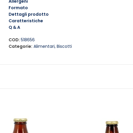
Provale anche come base per dessert creativi, aggiungendo 
Allergeni
Formato
Dettagli prodotto
Caratteristiche
Q & A
COD:
518656
Categorie:
Alimentari
,
Biscotti