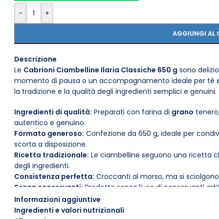
-
+
AGGIUNGI AL 
Descrizione
Le
Cabrioni Ciambelline Ilaria Classiche 650 g
sono delizios
momento di pausa o un accompagnamento ideale per tè e ca
la tradizione e la qualità degli ingredienti semplici e genuini.
Ingredienti di qualità:
Preparati con farina di
grano
tenero
autentico e genuino.
Formato generoso:
Confezione da 650 g, ideale per condi
scorta a disposizione.
Ricetta tradizionale:
Le ciambelline seguono una ricetta cla
degli ingredienti.
Consistenza perfetta:
Croccanti al morso, ma si sciolgono
Senza conservanti:
Prodotte senza l’uso di conservanti artif
Adatte a ogni occasione:
Perfette per colazione, merenda
Informazioni aggiuntive
Le
Cabrioni Ciambelline Ilaria Classiche
sono ideali da gu
Ingredienti e valori nutrizionali