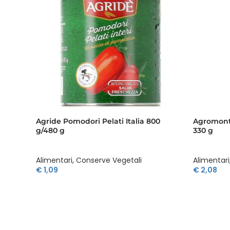
Agride Pomodori Pelati Italia 800
Agromonte
g/480 g
330 g
Alimentari
,
Conserve Vegetali
Alimentari
€
1,09
€
2,08