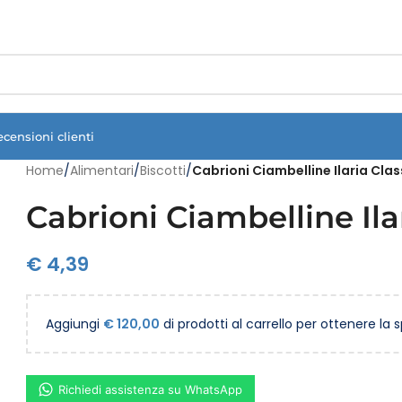
Vuoi assistenza?
Clicca qui e ti richiamiamo noi
.
ecensioni clienti
Home
/
Alimentari
/
Biscotti
/
Cabrioni Ciambelline Ilaria Cla
Cabrioni Ciambelline Ila
€
4,39
Aggiungi
€
120,00
di prodotti al carrello per ottenere la 
Richiedi assistenza su WhatsApp