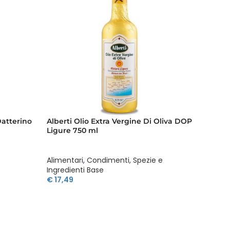
atterino
Alberti Olio Extra Vergine Di Oliva DOP
Alce N
Ligure 750 ml
250 g
Alimentari
,
Condimenti, Spezie e
Aliment
Ingredienti Base
€
3,62
€
17,49