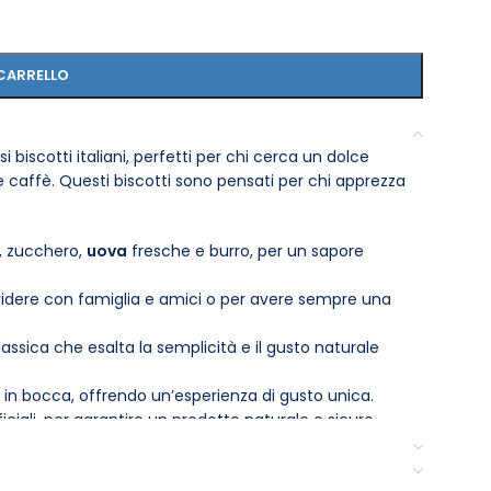
CARRELLO
i biscotti italiani, perfetti per chi cerca un dolce
ffè. Questi biscotti sono pensati per chi apprezza
, zucchero,
uova
fresche e burro, per un sapore
videre con famiglia e amici o per avere sempre una
ssica che esalta la semplicità e il gusto naturale
 in bocca, offrendo un’esperienza di gusto unica.
iciali, per garantire un prodotto naturale e sicuro.
 o come dolce pausa durante la giornata.
stare da sole o accompagnate da bevande calde.