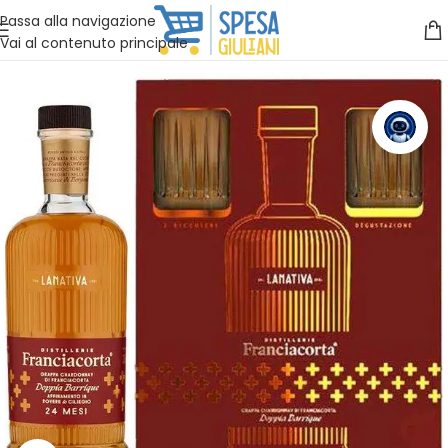
Vuoi assistenza?
Clicca qui e ti richiamiamo noi
.
Passa alla navigazione
Vai al contenuto principale