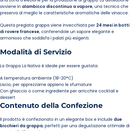
una zona d’elezione per la produzione di grappa. La distillazione
avviene in
alambicco discontinuo a vapore
, una tecnica che
preserva al meglio le caratteristiche aromatiche delle vinacce.
Questa pregiata grappa viene invecchiata per
24 mesi in botti
di rovere francese
, conferendole un sapore elegante e
armonioso che soddisfa i palati più esigenti.
Modalità di Servizio
La Grappa La Nativa è ideale per essere gustata:
A temperatura ambiente (18-20°C)
Liscio, per apprezzarne appieno le sfumature
Con ghiaccio o come ingrediente per arricchire cocktail e
dessert
Contenuto della Confezione
Il prodotto è confezionato in un elegante box e include
due
bicchieri da grappa
, perfetti per una degustazione ottimale di