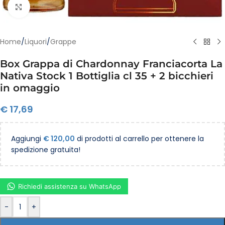
Clicca per ingrandire
Home
/
Liquori
/
Grappe
Box Grappa di Chardonnay Franciacorta La
Nativa Stock 1 Bottiglia cl 35 + 2 bicchieri
in omaggio
€
17,69
Aggiungi
€
120,00
di prodotti al carrello per ottenere la
spedizione gratuita!
Richiedi assistenza su WhatsApp
-
+