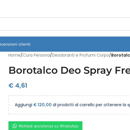
Vuoi assistenza?
Clicca qui e ti richiamiamo noi
.
ecensioni clienti
Home
/
Cura Persona
/
Deodoranti e Profumi Corpo
/
Borotalc
Borotalco Deo Spray Fr
€
4,61
Aggiungi
€
120,00
di prodotti al carrello per ottenere la 
Richiedi assistenza su WhatsApp