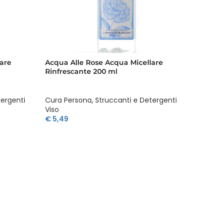
are
Acqua Alle Rose Acqua Micellare
Acqua 
Rinfrescante 200 ml
tergenti
Cura Persona
,
Struccanti e Detergenti
Cura P
Viso
€
4,39
€
5,49