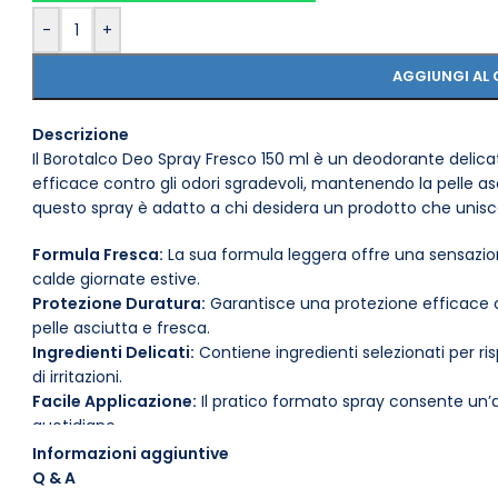
-
+
AGGIUNGI AL 
Descrizione
Il Borotalco Deo Spray Fresco 150 ml è un deodorante delica
efficace contro gli odori sgradevoli, mantenendo la pelle asci
questo spray è adatto a chi desidera un prodotto che unisc
Formula Fresca:
La sua formula leggera offre una sensazion
calde giornate estive.
Protezione Duratura:
Garantisce una protezione efficace co
pelle asciutta e fresca.
Ingredienti Delicati:
Contiene ingredienti selezionati per risp
di irritazioni.
Facile Applicazione:
Il pratico formato spray consente un’a
quotidiano.
Profumo Classico:
La fragranza iconica di Borotalco offre u
Informazioni aggiuntive
una piacevole scia.
Q & A