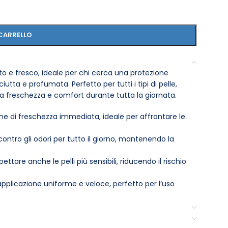
CARRELLO
to e fresco, ideale per chi cerca una protezione
utta e profumata. Perfetto per tutti i tipi di pelle,
a freschezza e comfort durante tutta la giornata.
e di freschezza immediata, ideale per affrontare le
ntro gli odori per tutto il giorno, mantenendo la
ettare anche le pelli più sensibili, riducendo il rischio
pplicazione uniforme e veloce, perfetto per l’uso
na nota di freschezza che rinfresca i sensi e lascia