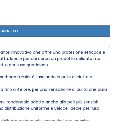
CARRELLO
orante innovativo che offre una protezione efficace e
iutta. Ideale per chi cerca un prodotto delicato ma
etto per l’uso quotidiano.
sorbono l’umidità, lasciando la pelle asciutta e
 fino a 48 ore, per una sensazione di pulito che dura
i, rendendolo adatto anche alle pelli più sensibili.
a distribuzione uniforme e veloce, ideale per l’uso
 delicata e piacevole, senza risultare invasivo.
in borsa o in viaggio.