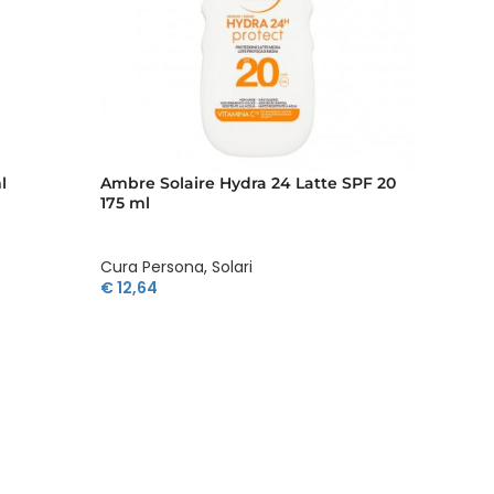
l
Ambre Solaire Hydra 24 Latte SPF 20
Ambre 
175 ml
175 ml
Cura Persona
,
Solari
Cura P
€
12,64
€
12,64