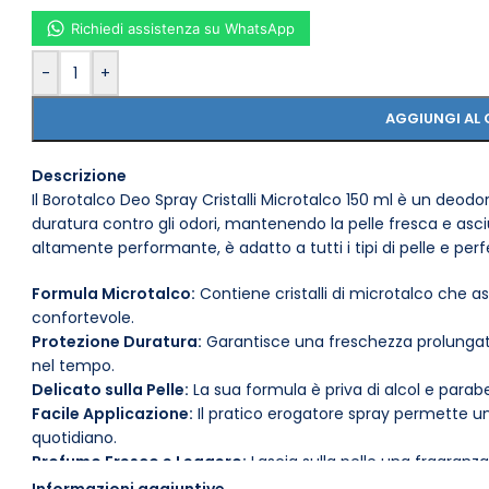
Richiedi assistenza su WhatsApp
-
+
AGGIUNGI AL 
Descrizione
Il Borotalco Deo Spray Cristalli Microtalco 150 ml è un deod
duratura contro gli odori, mantenendo la pelle fresca e asc
altamente performante, è adatto a tutti i tipi di pelle e perf
Formula Microtalco:
Contiene cristalli di microtalco che as
confortevole.
Protezione Duratura:
Garantisce una freschezza prolungata
nel tempo.
Delicato sulla Pelle:
La sua formula è priva di alcol e paraben
Facile Applicazione:
Il pratico erogatore spray permette un
quotidiano.
Profumo Fresco e Leggero:
Lascia sulla pelle una fragranza
Formato Pratico:
Confezione da 150 ml, comoda da portare 