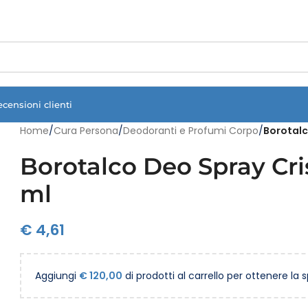
Vuoi assistenza?
Clicca qui e ti richiamiamo noi
.
ecensioni clienti
Home
/
Cura Persona
/
Deodoranti e Profumi Corpo
/
Borotalc
Borotalco Deo Spray Cris
ml
€
4,61
Aggiungi
€
120,00
di prodotti al carrello per ottenere la 