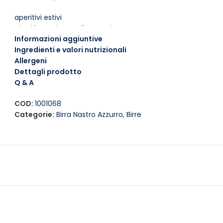
aperitivi estivi
piatti leggeri e mediterranei
Informazioni aggiuntive
pizza, insalate e finger food
Ingredienti e valori nutrizionali
Consiglio
Allergeni
Dettagli prodotto
Servila ben fredda, a circa 4-6°C, per apprezzarne al megli
Q & A
Formato:
33 cl
COD:
1001068
Categorie:
Birra Nastro Azzurro
,
Birre