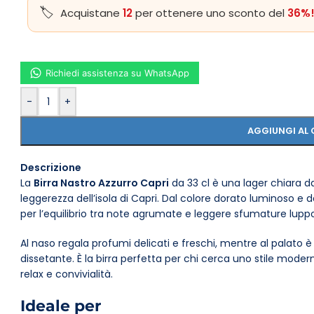
Acquistane
12
per ottenere uno sconto del
36%
Richiedi assistenza su WhatsApp
-
+
AGGIUNGI AL 
Descrizione
La
Birra Nastro Azzurro Capri
da 33 cl è una lager chiara dal
leggerezza dell’isola di Capri. Dal colore dorato luminoso e da
per l’equilibrio tra note agrumate e leggere sfumature luppo
Al naso regala profumi delicati e freschi, mentre al palato 
dissetante. È la birra perfetta per chi cerca uno stile mo
relax e convivialità.
Ideale per