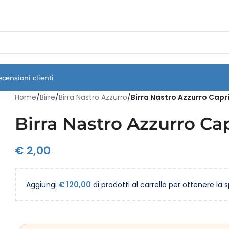
Vuoi assistenza?
Clicca qui e ti richiamiamo noi
.
ecensioni clienti
Home
/
Birre
/
Birra Nastro Azzurro
/
Birra Nastro Azzurro Capri
Birra Nastro Azzurro Cap
€
2,00
Aggiungi
€
120,00
di prodotti al carrello per ottenere la 