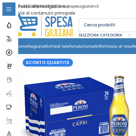
Passa alla navigazione
(+39) 06 9918 08 54
info@spesagiuliani.it
Vai al contenuto principale
SELEZIONA CATEGORIA
Home
Negozio
Richiedi telefonata
Contatti
Richiesta di reso
R
SCONTO QUANTITÀ