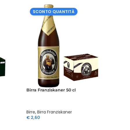
SCONTO QUANTITÀ
SCO
Birra Franziskaner 50 cl
Birra I
Birre
,
Birra Franziskaner
Birre
,
Bi
€
2,60
€
2,70