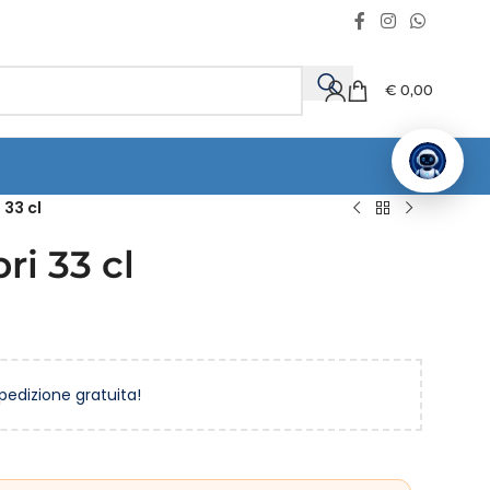
€
0,00
 33 cl
ri 33 cl
spedizione gratuita!