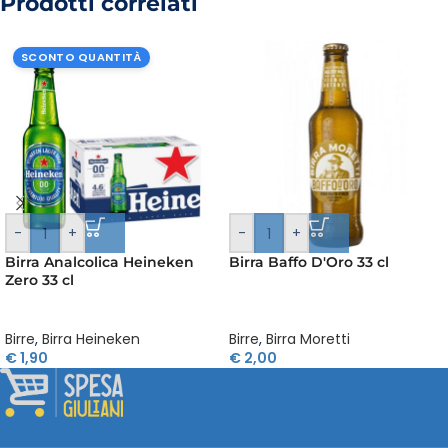
Prodotti correlati
SCONTO QUANTITÀ
-
+
-
+
Birra Analcolica Heineken
Birra Baffo D'Oro 33 cl
Zero 33 cl
Birre
,
Birra Heineken
Birre
,
Birra Moretti
€
1,90
€
2,00