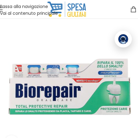
Vuoi assistenza?
Clicca qui e ti richiamiamo noi
.
Passa alla navigazione
Vai al contenuto principale