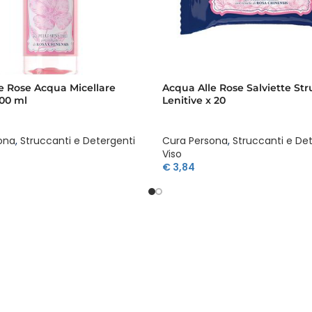
e Rose Acqua Micellare
Acqua Alle Rose Salviette Str
200 ml
Lenitive x 20
ona
,
Struccanti e Detergenti
Cura Persona
,
Struccanti e De
Viso
€
3,84