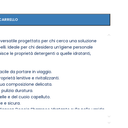
CARRELLO
versatile progettato per chi cerca una soluzione
elli. Ideale per chi desidera un’igiene personale
sce le proprietà detergenti a quelle idratanti,
cile da portare in viaggio.
rietà lenitive e rivitalizzanti.
la sua composizione delicata.
pulizia duratura.
pelle e del cuoio capelluto.
e e sicura.
i Bionsen Doccia Shampoo Idratante sulla pelle umida
antemente. Ideale per l’uso quotidiano, questo
mando la routine di igiene in un rituale di benessere.