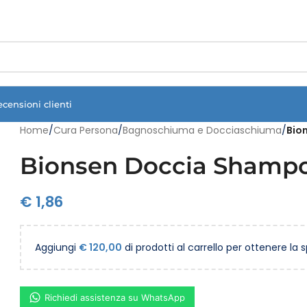
Vuoi assistenza?
Clicca qui e ti richiamiamo noi
.
ecensioni clienti
Home
/
Cura Persona
/
Bagnoschiuma e Docciaschiuma
/
Bio
Bionsen Doccia Shampoo
€
1,86
Aggiungi
€
120,00
di prodotti al carrello per ottenere la 
Richiedi assistenza su WhatsApp