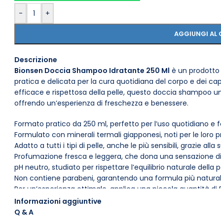
-
+
AGGIUNGI AL 
Descrizione
Bionsen Doccia Shampoo Idratante 250 Ml
è un prodotto 
pratica e delicata per la cura quotidiana del corpo e dei cap
efficace e rispettosa della pelle, questo doccia shampoo uni
offrendo un’esperienza di freschezza e benessere.
Formato pratico da 250 ml, perfetto per l’uso quotidiano e fa
Formulato con minerali termali giapponesi, noti per le loro prop
Adatto a tutti i tipi di pelle, anche le più sensibili, grazie al
Profumazione fresca e leggera, che dona una sensazione di 
pH neutro, studiato per rispettare l’equilibrio naturale della 
Non contiene parabeni, garantendo una formula più natural
Per un’esperienza ottimale, applica una piccola quantità d
e sui capelli, massaggia delicatamente e risciacqua abbond
Informazioni aggiuntive
prodotto offre un momento di relax e cura personale, trasfor
Q & A