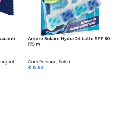
uccanti
Ambre Solaire Hydra 24 Latte SPF 50
Ambre 
175 ml
Vapori
tergenti
Cura Persona
,
Solari
Cura P
€
12,64
€
13,19