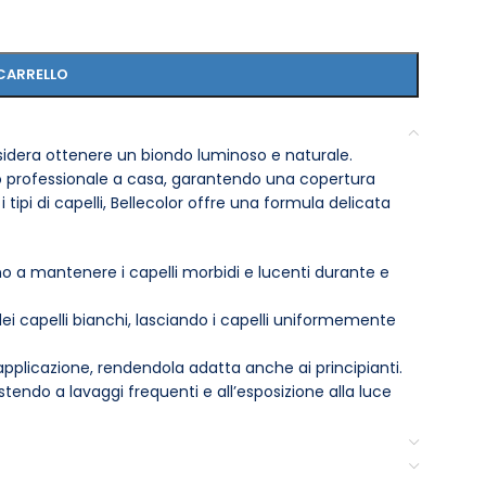
CARRELLO
esidera ottenere un biondo luminoso e naturale.
ato professionale a casa, garantendo una copertura
i tipi di capelli, Bellecolor offre una formula delicata
no a mantenere i capelli morbidi e lucenti durante e
i capelli bianchi, lasciando i capelli uniformemente
’applicazione, rendendola adatta anche ai principianti.
stendo a lavaggi frequenti e all’esposizione alla luce
 trattati chimicamente.
iciente per un’applicazione completa.