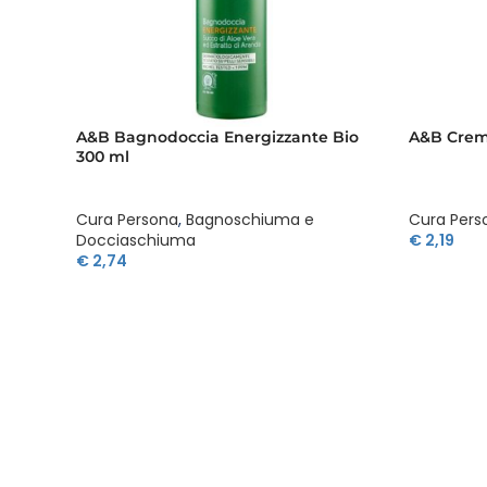
A&B Bagnodoccia Energizzante Bio
A&B Crema
300 ml
Cura Persona
,
Bagnoschiuma e
Cura Pers
Docciaschiuma
€
2,19
€
2,74