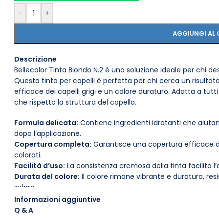
-
+
AGGIUNGI AL 
Descrizione
Bellecolor Tinta Biondo N.2 è una soluzione ideale per chi d
Questa tinta per capelli è perfetta per chi cerca un risult
efficace dei capelli grigi e un colore duraturo. Adatta a tutti 
che rispetta la struttura del capello.
Formula delicata:
Contiene ingredienti idratanti che aiuta
dopo l’applicazione.
Copertura completa:
Garantisce una copertura efficace de
colorati.
Facilità d’uso:
La consistenza cremosa della tinta facilita l
Durata del colore:
Il colore rimane vibrante e duraturo, resi
solare.
Compatibilità:
Adatta a tutti i tipi di capelli, inclusi quelli
Informazioni aggiuntive
Formato pratico:
Disponibile in un formato da 120 ml, suff
Q & A