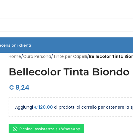
Vuoi assistenza?
Clicca qui e ti richiamiamo noi
.
ecensioni clienti
Home
/
Cura Persona
/
Tinte per Capelli
/
Bellecolor Tinta Bio
Bellecolor Tinta Biondo
€
8,24
Aggiungi
€
120,00
di prodotti al carrello per ottenere la 
Richiedi assistenza su WhatsApp