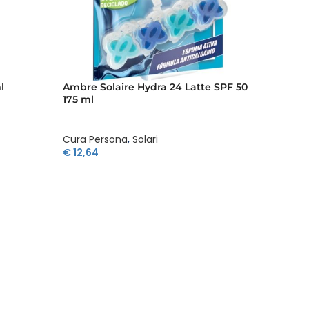
l
Ambre Solaire Hydra 24 Latte SPF 50
Ambre 
175 ml
SPF 50
Cura Persona
,
Solari
Cura P
€
12,64
€
12,64