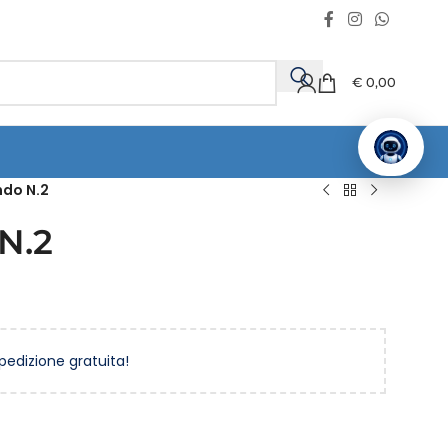
€
0,00
ndo N.2
 N.2
spedizione gratuita!