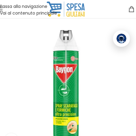
Vuoi assistenza?
Clicca qui e ti richiamiamo noi
.
Passa alla navigazione
Vai al contenuto principale