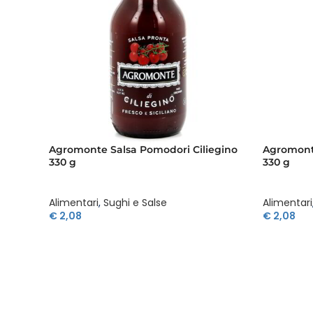
Agromonte Salsa Pomodori Ciliegino
Agromont
330 g
330 g
Alimentari
,
Sughi e Salse
Alimentari
€
2,08
€
2,08