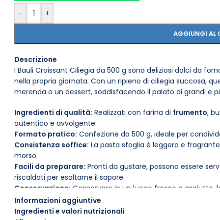
-
+
AGGIUNGI AL 
Descrizione
I Bauli Croissant Ciliegia da 500 g sono deliziosi dolci da f
nella propria giornata. Con un ripieno di ciliegia succosa, qu
merenda o un dessert, soddisfacendo il palato di grandi e pi
Ingredienti di qualità:
Realizzati con farina di
frumento
, bu
autentico e avvolgente.
Formato pratico:
Confezione da 500 g, ideale per condivide
Consistenza soffice:
La pasta sfoglia è leggera e fragrante
morso.
Facili da preparare:
Pronti da gustare, possono essere ser
riscaldati per esaltarne il sapore.
Conservazione:
Conservare in un luogo fresco e asciutto, 
freschezza.
Informazioni aggiuntive
Versatilità:
Ottimi da soli o accompagnati da una tazza di t
Ingredienti e valori nutrizionali