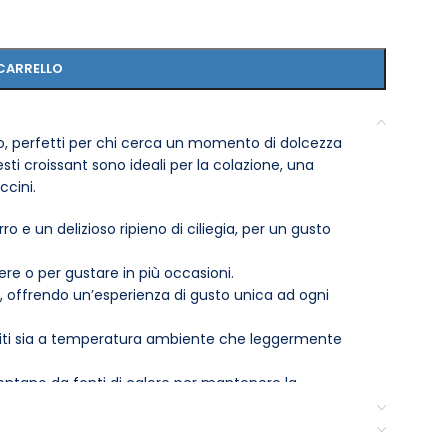
CARRELLO
orno, perfetti per chi cerca un momento di dolcezza
esti croissant sono ideali per la colazione, una
ccini.
rro e un delizioso ripieno di ciliegia, per un gusto
re o per gustare in più occasioni.
, offrendo un’esperienza di gusto unica ad ogni
viti sia a temperatura ambiente che leggermente
lontano da fonti di calore per mantenere la
è o caffè, perfetti per ogni momento della giornata.