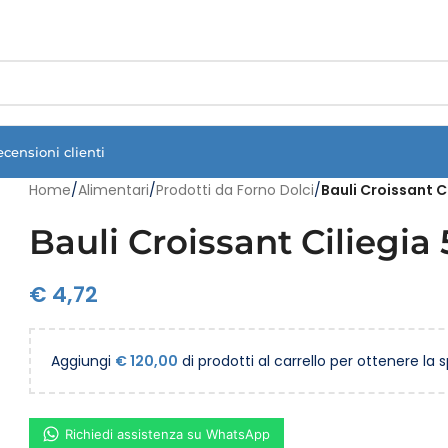
Vuoi assistenza?
Clicca qui e ti richiamiamo noi
.
ecensioni clienti
Home
/
Alimentari
/
Prodotti da Forno Dolci
/
Bauli Croissant C
Bauli Croissant Ciliegia
€
4,72
Aggiungi
€
120,00
di prodotti al carrello per ottenere la 
Richiedi assistenza su WhatsApp