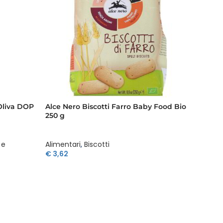
 Oliva DOP
Alce Nero Biscotti Farro Baby Food Bio
Alce N
250 g
Bio 27
 e
Alimentari
,
Biscotti
Aliment
€
3,62
€
5,49