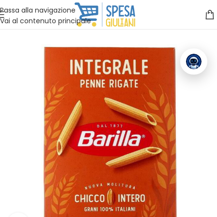
Vuoi assistenza?
Clicca qui e ti richiamiamo noi
.
Passa alla navigazione
Vai al contenuto principale