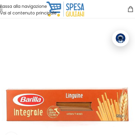
Vuoi assistenza?
Clicca qui e ti richiamiamo noi
.
Passa alla navigazione
Vai al contenuto principale