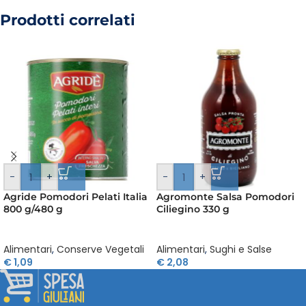
Prodotti correlati
-
+
-
+
Agride Pomodori Pelati Italia
Agromonte Salsa Pomodori
800 g/480 g
Ciliegino 330 g
Alimentari
,
Conserve Vegetali
Alimentari
,
Sughi e Salse
€
1,09
€
2,08