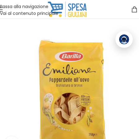
Vuoi assistenza?
Clicca qui e ti richiamiamo noi
.
Passa alla navigazione
Vai al contenuto principale