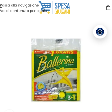
Vuoi assistenza?
Clicca qui e ti richiamiamo noi
.
Passa alla navigazione
Vai al contenuto principale