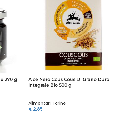
io 270 g
Alce Nero Cous Cous Di Grano Duro
Alce N
Integrale Bio 500 g
Datteri
Alimentari
,
Farine
Aliment
€
2,85
€
2,52