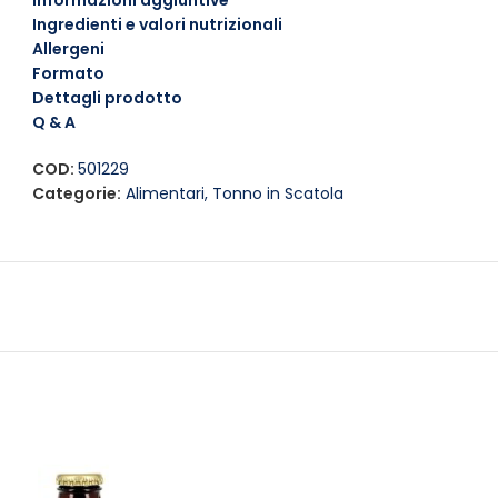
Informazioni aggiuntive
Prova As do Mar Filetti di
Sgombro
Grigliati in Olio d’Oliva 
Ingredienti e valori nutrizionali
mare o come farcitura per un panino gourmet. La loro versatil
Allergeni
in pochi minuti.
Formato
Dettagli prodotto
Q & A
COD:
501229
Categorie:
Alimentari
,
Tonno in Scatola