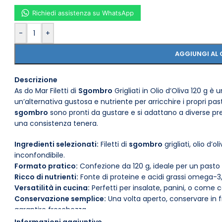
Richiedi assistenza su WhatsApp
-
+
AGGIUNGI AL 
Descrizione
As do Mar Filetti di
Sgombro
Grigliati in Olio d’Oliva 120 g è 
un’alternativa gustosa e nutriente per arricchire i propri past
sgombro
sono pronti da gustare e si adattano a diverse pr
una consistenza tenera.
Ingredienti selezionati:
Filetti di
sgombro
grigliati, olio d’
inconfondibile.
Formato pratico:
Confezione da 120 g, ideale per un pasto 
Ricco di nutrienti:
Fonte di proteine e acidi grassi omega-3, 
Versatilità in cucina:
Perfetti per insalate, panini, o come 
Conservazione semplice:
Una volta aperto, conservare in f
garantire freschezza.
Pronti da gustare:
Non necessitano di cottura, risparmiand