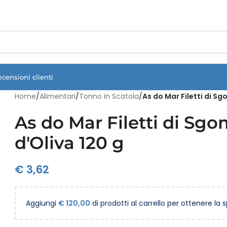
Vuoi assistenza?
Clicca qui e ti richiamiamo noi
.
ecensioni clienti
Home
/
Alimentari
/
Tonno in Scatola
/
As do Mar Filetti di Sgo
As do Mar Filetti di Sgom
d'Oliva 120 g
€
3,62
Aggiungi
€
120,00
di prodotti al carrello per ottenere la 