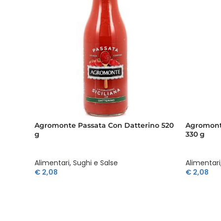
Agromonte Passata Con Datterino 520
Agromont
g
330 g
Alimentari
,
Sughi e Salse
Alimentari
€
2,08
€
2,08