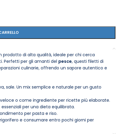
CARRELLO
un prodotto di alta qualità, ideale per chi cerca
i. Perfetti per gli amanti del
pesce
, questi filetti di
eparazioni culinarie, offrendo un sapore autentico e
oliva, sale. Un mix semplice e naturale per un gusto
veloce o come ingrediente per ricette più elaborate.
essenziali per una dieta equilibrata.
condimento per pasta e riso.
rigorifero e consumare entro pochi giorni per
o tempo in cucina.