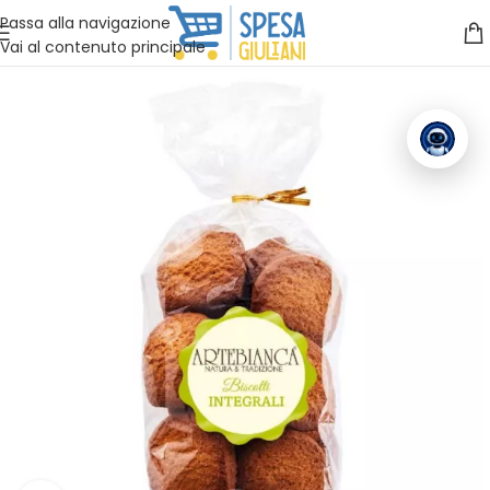
Vuoi assistenza?
Clicca qui e ti richiamiamo noi
.
Passa alla navigazione
Vai al contenuto principale