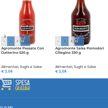
-
+
-
+
Agromonte Passata Con
Agromonte Salsa Pomodori
Datterino 520 g
Ciliegino 330 g
Alimentari
,
Sughi e Salse
Alimentari
,
Sughi e Salse
€
2,08
€
2,08
G.G SRL