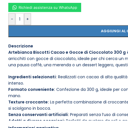
Richiedi assistenza su WhatsApp
-
+
AGGIUNGI AL 
Descrizione
Artebianca Biscotti Cacao e Gocce di Cioccolato 300 g
è
arricchiti con gocce di cioccolato, ideale per chi cerca un 
una pausa caffè, una merenda o un dessert leggero, questi bis
Ingredienti selezionati:
Realizzati con cacao di alta qualit
intenso.
Formato conveniente:
Confezione da 300 g, ideale per con
mano.
Texture croccante:
La perfetta combinazione di croccante
si sciolgono in bocca.
Senza conservanti artificiali:
Preparati senza l’uso di cons
Adatti a diverse occasioni:
Perfetti da gustare da soli o
Conservazione pratica:
Si consiglia di conservare in un l