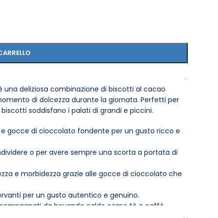
CARRELLO
 una deliziosa combinazione di biscotti al cacao
momento di dolcezza durante la giornata. Perfetti per
cotti soddisfano i palati di grandi e piccini.
à e gocce di cioccolato fondente per un gusto ricco e
dividere o per avere sempre una scorta a portata di
zza e morbidezza grazie alle gocce di cioccolato che
ervanti per un gusto autentico e genuino.
 accompagnati da bevande calde come tè o caffè.
uogo fresco e asciutto per mantenere la freschezza e