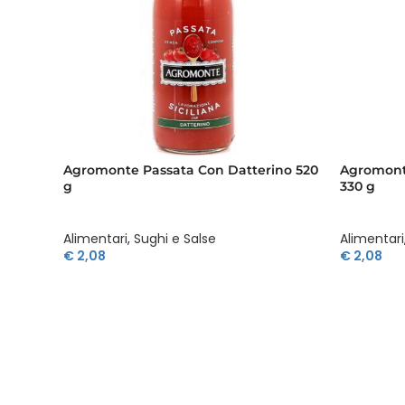
Agromonte Passata Con Datterino 520
Agromonte
g
330 g
Alimentari
,
Sughi e Salse
Alimentari
€
2,08
€
2,08