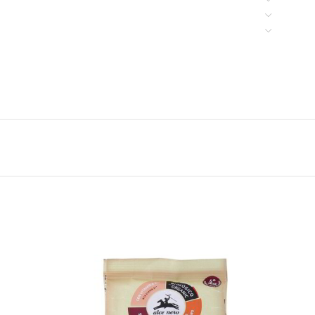
ebianca Biscotti Cacao e Gocce di Cioccolato
nel
Un piccolo lusso quotidiano che trasforma ogni