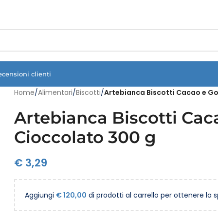
Vuoi assistenza?
Clicca qui e ti richiamiamo noi
.
ecensioni clienti
Home
/
Alimentari
/
Biscotti
/
Artebianca Biscotti Cacao e Go
Artebianca Biscotti Cac
Cioccolato 300 g
€
3,29
Aggiungi
€
120,00
di prodotti al carrello per ottenere la 