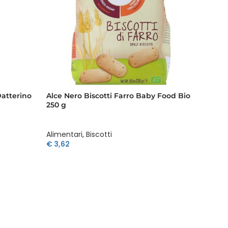
atterino
Alce Nero Biscotti Farro Baby Food Bio
Alce N
250 g
Alimentari
,
Biscotti
Aliment
€
3,62
€
5,49