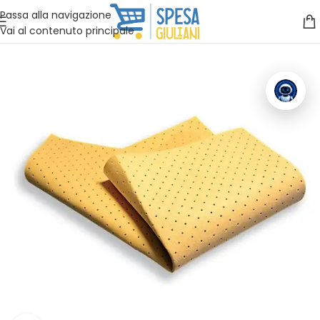
Vuoi assistenza?
Clicca qui e ti richiamiamo noi
.
Passa alla navigazione
Vai al contenuto principale