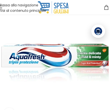
Vuoi assistenza?
Clicca qui e ti richiamiamo noi
.
Passa alla navigazione
Vai al contenuto principale