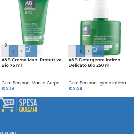
-
+
-
+
A&B Crema Mani Protettiva
A&B Detergente Intimo
Bio 75 ml
Delicato Bio 250 ml
Cura Persona
,
Mani e Corpo
Cura Persona
,
Igiene Intima
€
2,19
€
3,29
G.G SRL