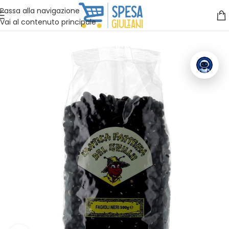
Vuoi assistenza?
Clicca qui e ti richiamiamo noi
.
Passa alla navigazione
Vai al contenuto principale