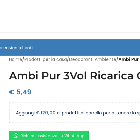
Vuoi assistenza?
Clicca qui e ti richiamiamo noi
.
ecensioni clienti
Home
/
Prodotti per la casa
/
Deodoranti Ambiente
/
Ambi Pur 
Ambi Pur 3Vol Ricarica O
€
5,49
Aggiungi
€
120,00
di prodotti al carrello per ottenere la 
Richiedi assistenza su WhatsApp