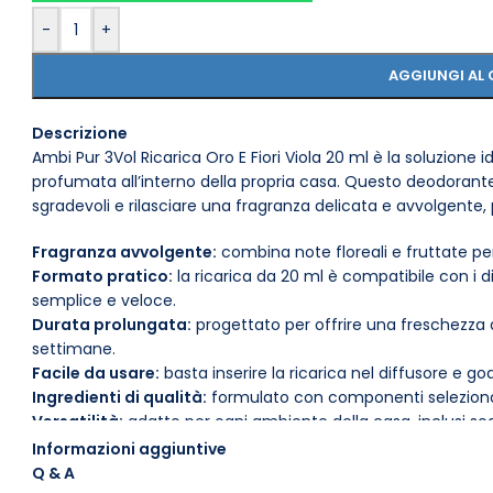
-
+
AGGIUNGI AL 
Descrizione
Ambi Pur 3Vol Ricarica Oro E Fiori Viola 20 ml è la soluzione
profumata all’interno della propria casa. Questo deodorante
sgradevoli e rilasciare una fragranza delicata e avvolgente
Fragranza avvolgente:
combina note floreali e fruttate per
Formato pratico:
la ricarica da 20 ml è compatibile con i d
semplice e veloce.
Durata prolungata:
progettato per offrire una freschezz
settimane.
Facile da usare:
basta inserire la ricarica nel diffusore e g
Ingredienti di qualità:
formulato con componenti selezionat
Versatilità:
adatto per ogni ambiente della casa, inclusi so
Design elegante:
si integra facilmente con qualsiasi arred
Informazioni aggiuntive
Per ottenere il massimo dalla tua ricarica Ambi Pur 3Vol, pos
Q & A