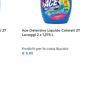
i 27
Ace Detersivo Liquido Colorati 27
Ace Det
Lavaggi 2 x 1,375 L
Lavaggi
Prodotti per la casa
,
Bucato
Prodott
€
9,89
€
5,49