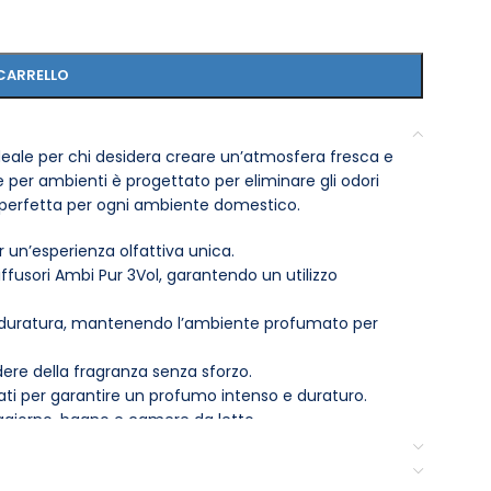
CARRELLO
 ideale per chi desidera creare un’atmosfera fresca e
 per ambienti è progettato per eliminare gli odori
, perfetta per ogni ambiente domestico.
 un’esperienza olfattiva unica.
iffusori Ambi Pur 3Vol, garantendo un utilizzo
a duratura, mantenendo l’ambiente profumato per
odere della fragranza senza sforzo.
i per garantire un profumo intenso e duraturo.
ggiorno, bagno e camere da letto.
amento, aggiungendo un tocco di stile.
iziona il diffusore in un’area ben ventilata e lontano