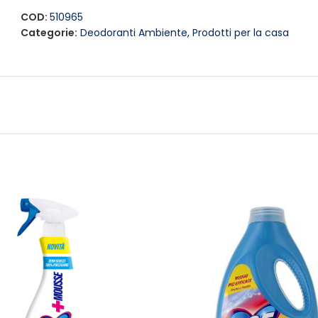
da fonti di calore. Sperimenta diverse posizioni per scoprire
ambiente sempre fresco e accogliente.
COD:
510965
Categorie:
Deodoranti Ambiente
,
Prodotti per la casa