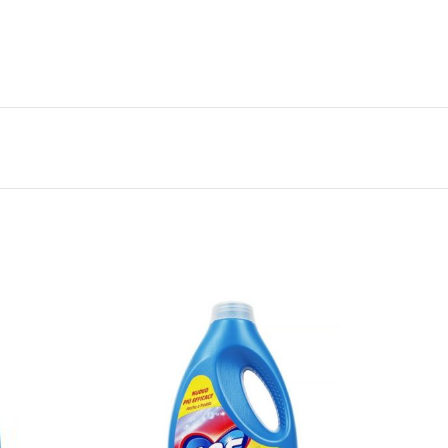
 dove la fragranza si diffonde meglio e goditi un