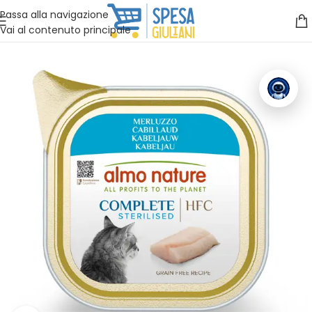
Vuoi assistenza?
Clicca qui e ti richiamiamo noi
.
Passa alla navigazione
Vai al contenuto principale