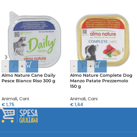
-
+
-
+
Almo Nature Cane Daily
Almo Nature Complete Dog
Pesce Bianco Riso 300 g
Manzo Patate Prezzemolo
150 g
Animali
,
Cani
Animali
,
Cani
€
1,75
€
1,64