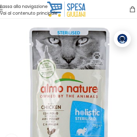
Vuoi assistenza?
Clicca qui e ti richiamiamo noi
.
Passa alla navigazione
Vai al contenuto principale