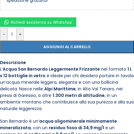
spedizione gratuita!
Richiedi assistenza su WhatsApp
-
+
AGGIUNGI AL CARRELLO
Descrizione
L’
Acqua San Bernardo Leggermente Frizzante
nel formato
1 L
x 12 bottiglie in vetro
è ideale per chi desidera portare in tavola
un’acqua minerale leggera, elegante e con una bollicina
delicata. Nasce nelle
Alpi Marittime
, in Alta Val Tanaro, nei
pressi di Garessio, a oltre
1.300 metri di altitudine
, in un
ambiente montano che contribuisce alla sua purezza e alla sua
naturale leggerezza.
San Bernardo è un’
acqua oligominerale minimamente
mineralizzata
, con un
residuo fisso di 34,9 mg/l
e un