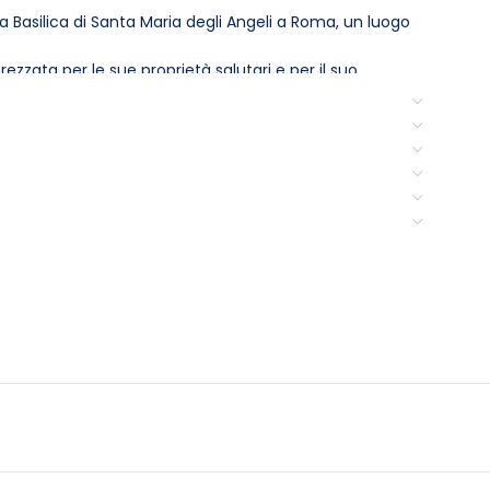
la Basilica di Santa Maria degli Angeli a Roma, un luogo
zata per le sue proprietà salutari e per il suo
Acqua Egeria si distingue per la sua leggerezza,
ibuisce a rendere questa acqua ideale per chi
ale per i pasti, esaltando i sapori senza mai coprire i
sco puro e dissetante.
una scelta ecologica, supportando la riduzione dell’uso di
o
, ma apporta anche benefici al benessere complessivo.
a qualità, distintivo per il suo sapore unico e la sua
idratazione senza pari. Con Acqua Egeria, il piacere
e.