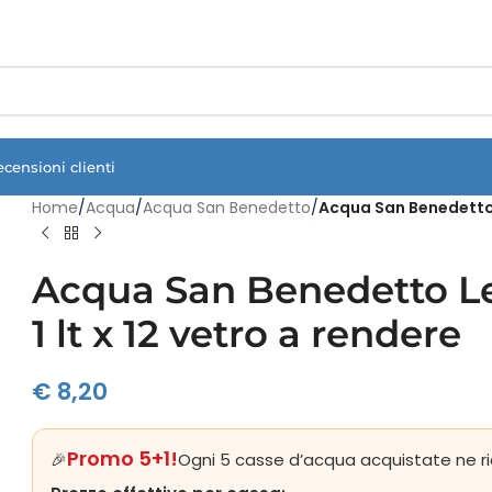
Vuoi assistenza?
Clicca qui e ti richiamiamo noi
.
ecensioni clienti
Home
/
Acqua
/
Acqua San Benedetto
/
Acqua San Benedetto L
Acqua San Benedetto L
1 lt x 12 vetro a rendere
€
8,20
Promo 5+1!
🎉
Ogni 5 casse d’acqua acquistate ne ri