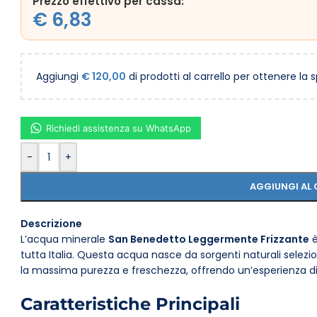
Prezzo effettivo per cassa:
€
6,83
Aggiungi
€
120,00
di prodotti al carrello per ottenere la 
Richiedi assistenza su WhatsApp
-
+
AGGIUNGI AL 
Descrizione
L’acqua minerale
San Benedetto Leggermente Frizzante
è
tutta Italia. Questa acqua nasce da sorgenti naturali selez
la massima purezza e freschezza, offrendo un’esperienza di
Caratteristiche Principali