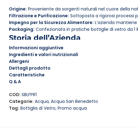
Origine:
Proveniente da sorgenti naturali nel cuore della nat
Filtrazione e Purificazione:
Sottoposta a rigorosi processi 
Impegno per la Sicurezza Alimentare:
L’azienda mantiene a
Packaging:
Confezionata in pratiche bottiglie di vetro da 1 l
Storia dell’Azienda
Informazioni aggiuntive
Fondata nel
1956
a Scorzè, vicino a Venezia, l’azienda
San B
Ingredienti e valori nutrizionali
nel settore delle acque minerali in Italia. Grazie a una conti
Allergeni
costruito una reputazione di fiducia tra i consumatori.
Dettagli prodotto
Caratteristiche
Perché Scegliere San Benedetto
Q & A
COD:
SBLFPR1
Scegliere l’acqua San Benedetto significa optare per un pr
Categorie:
Acqua
,
Acqua San Benedetto
minerale naturale con una leggera frizzantezza, perfetta pe
Tag:
Bottiglia di Vetro
,
Promo acqua
momento della giornata.