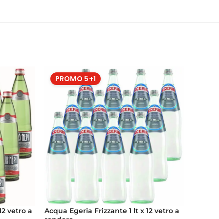
PROMO 5+1
PRO
Acqua Egeria Frizzante 1 lt x 12 vetro a
Acqua E
12 vetro a