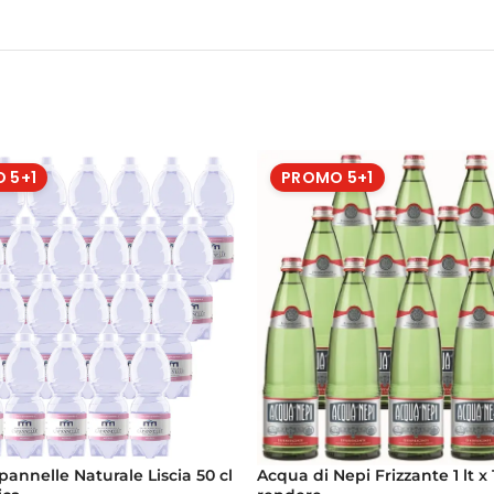
 5+1
PROMO 5+1
annelle Naturale Liscia 50 cl
Acqua di Nepi Frizzante 1 lt x 