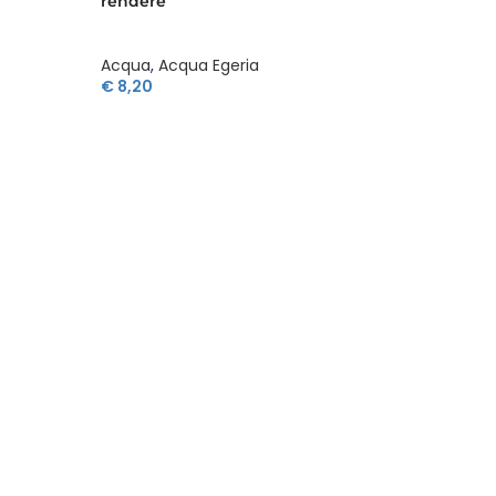
rendere
a rend
Acqua
,
Acqua Egeria
Acqua
,
€
8,20
€
10,2