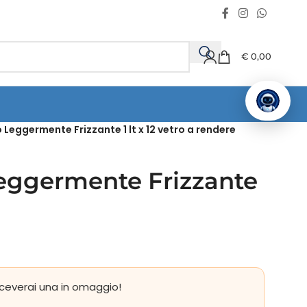
€
0,00
eggermente Frizzante 1 lt x 12 vetro a rendere
eggermente Frizzante
ceverai una in omaggio!