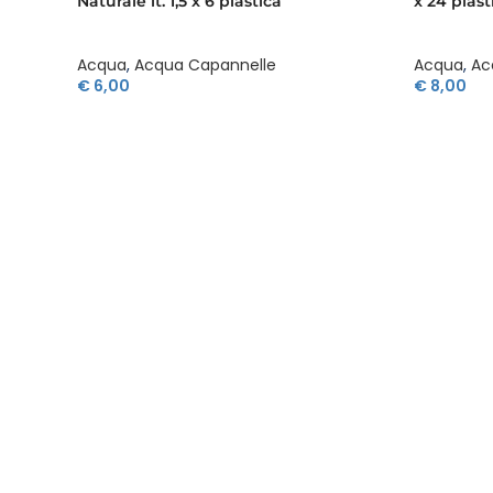
Naturale lt. 1,5 x 6 plastica
x 24 plast
Acqua
,
Acqua Capannelle
Acqua
,
Ac
€
6,00
€
8,00