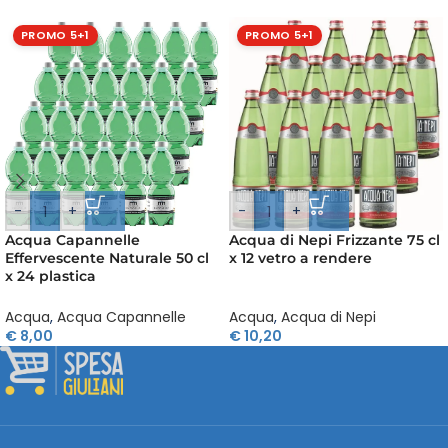
PROMO 5+1
PROMO 5+1
-
+
-
+
Acqua Capannelle
Acqua di Nepi Frizzante 75 cl
Effervescente Naturale 50 cl
x 12 vetro a rendere
x 24 plastica
Acqua
,
Acqua Capannelle
Acqua
,
Acqua di Nepi
€
8,00
€
10,20