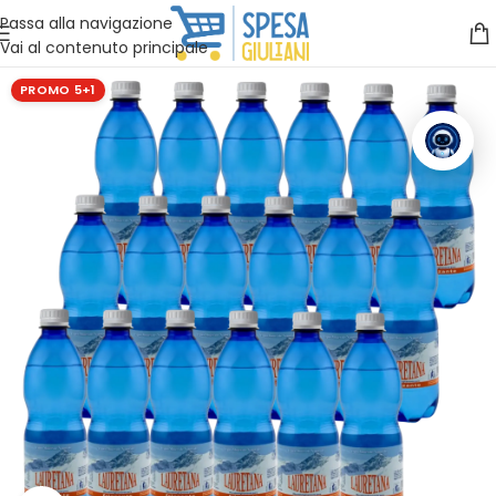
Vuoi assistenza?
Clicca qui e ti richiamiamo noi
.
Passa alla navigazione
Vai al contenuto principale
PROMO 5+1