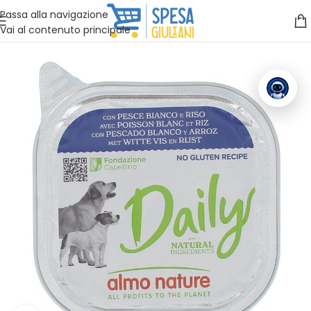
Vuoi assistenza?
Clicca qui e ti richiamiamo noi
.
Passa alla navigazione
Vai al contenuto principale