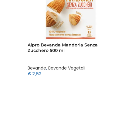
Alpro Bevanda Mandorla Senza
Alpro S
Zucchero 500 ml
Bevande
,
Bevande Vegetali
Bevan
€
2,52
€
1,42