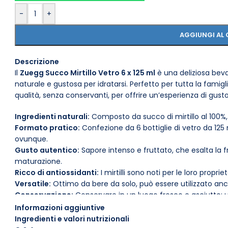
-
+
AGGIUNGI AL 
Descrizione
Il
Zuegg Succo Mirtillo Vetro 6 x 125 ml
è una deliziosa beva
naturale e gustosa per idratarsi. Perfetto per tutta la famigl
qualità, senza conservanti, per offrire un’esperienza di gust
Ingredienti naturali:
Composto da succo di mirtillo al 100%,
Formato pratico:
Confezione da 6 bottiglie di vetro da 125 m
ovunque.
Gusto autentico:
Sapore intenso e fruttato, che esalta la fr
maturazione.
Ricco di antiossidanti:
I mirtilli sono noti per le loro propr
Versatile:
Ottimo da bere da solo, può essere utilizzato anch
Conservazione:
Conservare in un luogo fresco e asciutto; 
garantire freschezza.
Informazioni aggiuntive
Per un’esperienza ancora più piacevole, prova a servire il 
Ingredienti e valori nutrizionali