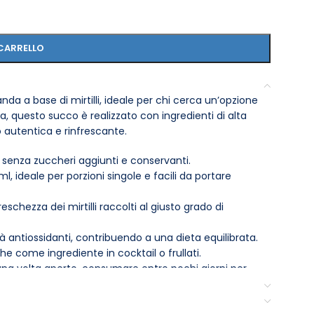
CARRELLO
nda a base di mirtilli, ideale per chi cerca un’opzione
ia, questo succo è realizzato con ingredienti di alta
o autentica e rinfrescante.
 senza zuccheri aggiunti e conservanti.
l, ideale per porzioni singole e facili da portare
eschezza dei mirtilli raccolti al giusto grado di
ietà antiossidanti, contribuendo a una dieta equilibrata.
e come ingrediente in cocktail o frullati.
una volta aperto, consumare entro pochi giorni per
succo di mirtillo Zuegg con ghiaccio o come base per