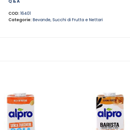
un cocktail estivo. La sua versatilità lo rende un’aggiunta pe
Q & A
che per una cena elegante.
COD:
16401
Categorie:
Bevande
,
Succhi di Frutta e Nettari