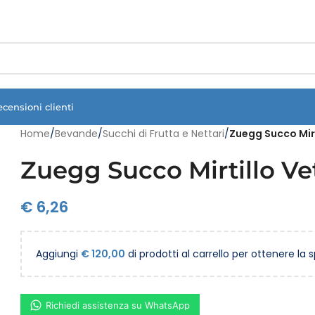
Vuoi assistenza?
Clicca qui e ti richiamiamo noi
.
ecensioni clienti
Home
/
Bevande
/
Succhi di Frutta e Nettari
/
Zuegg Succo Mirt
Zuegg Succo Mirtillo Vet
€
6,26
Aggiungi
€
120,00
di prodotti al carrello per ottenere la 
Richiedi assistenza su WhatsApp