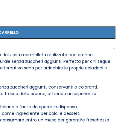
CARRELLO
 deliziosa marmellata realizzata con arance
urale senza zuccheri aggiunti. Perfetta per chi segue
lternativa sana per arricchire le proprie colazioni e
nza zuccheri aggiunti, conservanti o coloranti.
 e fresco delle arance, offrendo un’esperienza
idiano e facile da riporre in dispensa.
 come ingrediente per dolci e dessert.
 e consumare entro un mese per garantire freschezza
 chi segue regimi alimentari specifici, come il