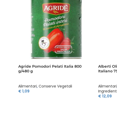
Agride Pomodori Pelati Italia 800
Alberti Ol
g/480 g
Italiano 7
Alimentari
,
Conserve Vegetali
Alimentari
€
1,09
Ingredient
€
12,09