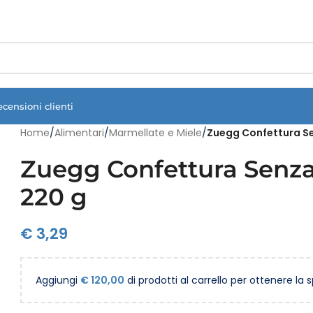
Vuoi assistenza?
Clicca qui e ti richiamiamo noi
.
ecensioni clienti
Home
/
Alimentari
/
Marmellate e Miele
/
Zuegg Confettura S
Zuegg Confettura Senza
220 g
€
3,29
Aggiungi
€
120,00
di prodotti al carrello per ottenere la 