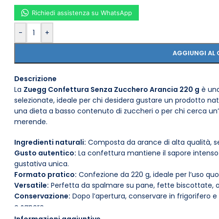
Richiedi assistenza su WhatsApp
-
+
AGGIUNGI AL 
Descrizione
La
Zuegg Confettura Senza Zucchero Arancia 220 g
è una
selezionate, ideale per chi desidera gustare un prodotto nat
una dieta a basso contenuto di zuccheri o per chi cerca un’a
merende.
Ingredienti naturali:
Composta da arance di alta qualità, se
Gusto autentico:
La confettura mantiene il sapore intenso
gustativa unica.
Formato pratico:
Confezione da 220 g, ideale per l’uso quot
Versatile:
Perfetta da spalmare su pane, fette biscottate, o
Conservazione:
Dopo l’apertura, conservare in frigorifero
e sapore.
Adatta a diverse diete:
Senza zucchero, è adatta anche per