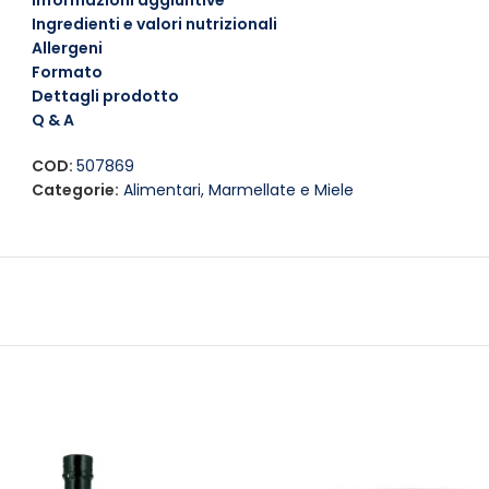
Informazioni aggiuntive
diabete.
Ingredienti e valori nutrizionali
Prova la
Zuegg Confettura Senza Zucchero Arancia
per ar
Allergeni
gusto. Ottima anche come farcitura per torte e crostate, q
Formato
un’alternativa sana e gustosa.
Dettagli prodotto
Q & A
Contiene:
Arance (60%)
COD:
507869
Categorie:
Alimentari
,
Marmellate e Miele