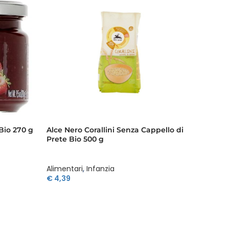
Bio 270 g
Alce Nero Corallini Senza Cappello di
Alce N
Prete Bio 500 g
Integra
Alimentari
,
Infanzia
Aliment
€
4,39
€
2,85