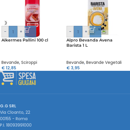
-
+
-
+
Alkermes Pallini 100 cl
Alpro Bevanda Avena
Barista 1 L
Bevande
,
Sciroppi
Bevande
,
Bevande Vegetali
€
12,85
€
3,95
G.G SRL
Via Cloanto, 22
00155 - Roma
P.I. ‭18093991000