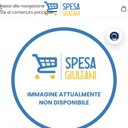
Vuoi assistenza?
Clicca qui e ti richiamiamo noi
.
Passa alla navigazione
Vai al contenuto principale