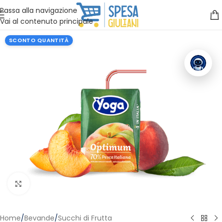
Vuoi assistenza?
Clicca qui e ti richiamiamo noi
.
Passa alla navigazione
Vai al contenuto principale
SCONTO QUANTITÀ
Clicca per ingrandire
Home
/
Bevande
/
Succhi di Frutta