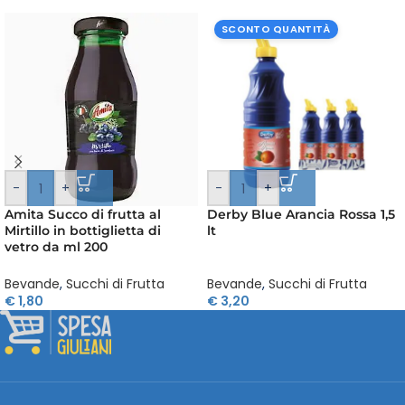
SCONTO QUANTITÀ
-
+
-
+
Amita Succo di frutta al
Derby Blue Arancia Rossa 1,5
Mirtillo in bottiglietta di
lt
vetro da ml 200
Bevande
,
Succhi di Frutta
Bevande
,
Succhi di Frutta
€
1,80
€
3,20