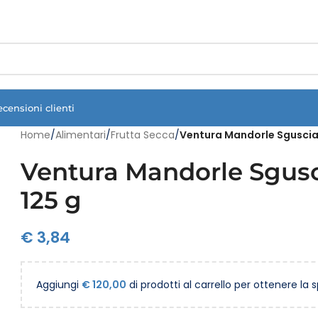
Vuoi assistenza?
Clicca qui e ti richiamiamo noi
.
ecensioni clienti
Home
/
Alimentari
/
Frutta Secca
/
Ventura Mandorle Sgusciat
Ventura Mandorle Sgusci
125 g
€
3,84
Aggiungi
€
120,00
di prodotti al carrello per ottenere la 