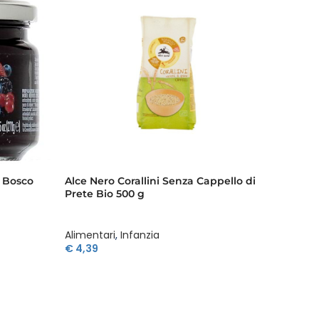
i Bosco
Alce Nero Corallini Senza Cappello di
Alce Ne
Prete Bio 500 g
Alimentari
,
Infanzia
Aliment
€
4,39
€
3,95