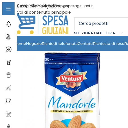
Passa alla navigazione
(+39) 06 9918 08 54
info@spesagiuliani.it
Vai al contenuto principale
SELEZIONA CATEGORIA
Home
Negozio
Richiedi telefonata
Contatti
Richiesta di reso
R