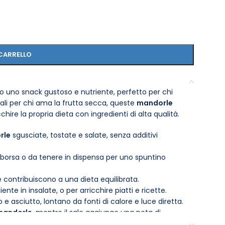
CARRELLO
o uno snack gustoso e nutriente, perfetto per chi
deali per chi ama la frutta secca, queste
mandorle
hire la propria dieta con ingredienti di alta qualità.
rle
sgusciate, tostate e salate, senza additivi
 borsa o da tenere in dispensa per uno spuntino
he contribuiscono a una dieta equilibrata.
te in insalate, o per arricchire piatti e ricette.
 e asciutto, lontano da fonti di calore e luce diretta.
mandorle
, mentre il sale aggiunge una nota di