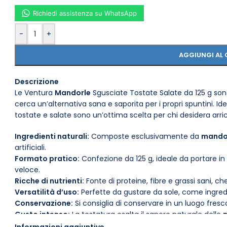
Richiedi assistenza su WhatsApp
-
+
AGGIUNGI AL 
Descrizione
Le Ventura
Mandorle
Sgusciate Tostate Salate da 125 g son
cerca un’alternativa sana e saporita per i propri spuntini. I
tostate e salate sono un’ottima scelta per chi desidera arricc
Ingredienti naturali:
Composte esclusivamente da
mando
artificiali.
Formato pratico:
Confezione da 125 g, ideale da portare in
veloce.
Ricche di nutrienti:
Fonte di proteine, fibre e grassi sani, c
Versatilità d’uso:
Perfette da gustare da sole, come ingredien
Conservazione:
Si consiglia di conservare in un luogo fresco
Gusto intenso:
La tostatura esalta il sapore naturale delle
sapidità perfetta.