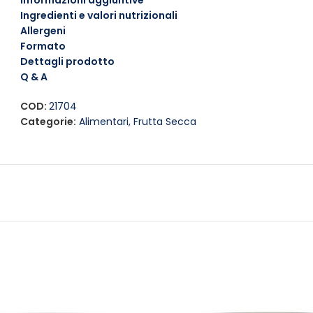
Informazioni aggiuntive
Le Ventura
Mandorle
Sgusciate Tostate Salate sono un’otti
Ingredienti e valori nutrizionali
come snack durante la giornata, oppure utilizzale per arricc
Allergeni
saporito.
Formato
Dettagli prodotto
Q & A
COD:
21704
Categorie:
Alimentari
,
Frutta Secca