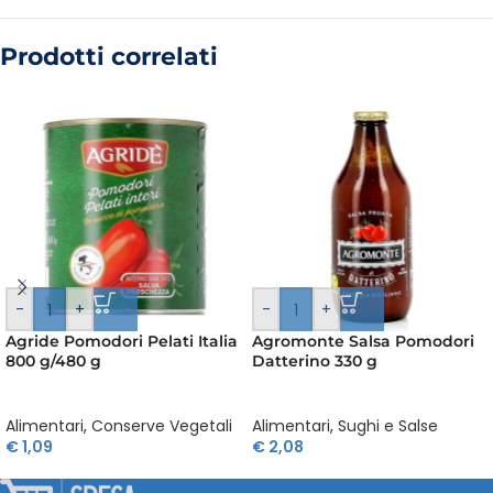
Prodotti correlati
-
+
-
+
Agride Pomodori Pelati Italia
Agromonte Salsa Pomodori
800 g/480 g
Datterino 330 g
Alimentari
,
Conserve Vegetali
Alimentari
,
Sughi e Salse
€
1,09
€
2,08