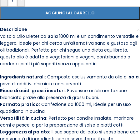
-
+
AGGIUNGI AL CARRELLO
Descrizione
Valsoia Olio Dietetico
Soia
1000 ml è un condimento versatile e
leggero, ideale per chi cerca un’alternativa sana e gustosa agli
oli tradizionali. Perfetto per chi segue una dieta equilibrata,
questo olio è adatto a vegetariani e vegani, contribuendo a
rendere i piatti più saporiti senza appesantirli.
Ingredienti naturali:
Composto esclusivamente da olio di
soia
,
privo di additivi chimici e conservanti.
Ricco di acidi grassi insaturi:
Favorisce un’alimentazione
bilanciata grazie alla presenza di grassi buoni.
Formato pratico:
Confezione da 1000 ml, ideale per un uso
quotidiano in cucina.
Versatilità in cucina:
Perfetto per condire insalate, marinare
carni e pesce, o per la preparazione di salse e piatti cotti.
Leggerezza al palato:
Il suo sapore delicato si sposa bene con
una varietà di ingredienti, senza sovrastarne il gusto.