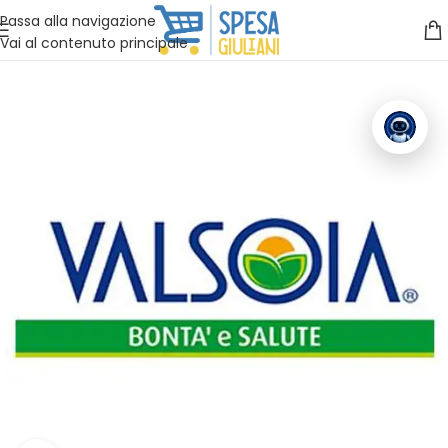
Vuoi assistenza?
Clicca qui e ti richiamiamo noi
.
Passa alla navigazione
Vai al contenuto principale