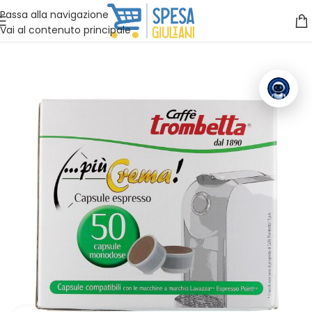
Vuoi assistenza?
Clicca qui e ti richiamiamo noi
.
Passa alla navigazione
Vai al contenuto principale