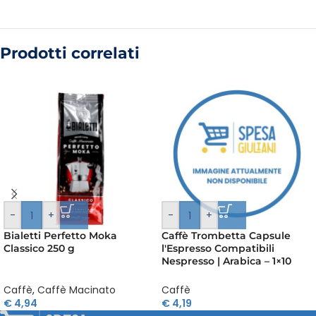
Prodotti correlati
-
+
-
+
Bialetti Perfetto Moka
Caffè Trombetta Capsule
Classico 250 g
l'Espresso Compatibili
Nespresso | Arabica – 1×10
Caffè
,
Caffè Macinato
Caffè
€
4,94
€
4,19