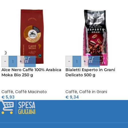
-
+
-
+
Alce Nero Caffè 100% Arabica
Bialetti Esperto in Grani
Moka Bio 250 g
Delicato 500 g
Caffè
,
Caffè Macinato
Caffè
,
Caffè in Grani
€
5,93
€
9,34