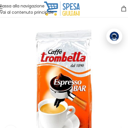
Vuoi assistenza?
Clicca qui e ti richiamiamo noi
.
Passa alla navigazione
Vai al contenuto principale