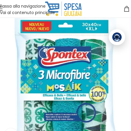
Vuoi assistenza?
Clicca qui e ti richiamiamo noi
.
Passa alla navigazione
Vai al contenuto principale