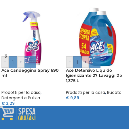
-
+
-
+
Ace Candeggina Spray 690
Ace Detersivo Liquido
ml
Igienizzante 27 Lavaggi 2 x
1,375 L
Prodotti per la casa
,
Prodotti per la casa
,
Bucato
Detergenti e Pulizia
€
9,89
€
3,29