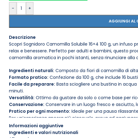
-
+
AGGIUNGI AL 
Descrizione
Scopri Sognidoro Camomilla Solubile 16+4 100 g, un infuso p
relax e benessere. Perfetto per adulti e bambini, questo pr
camomilla aromatica in pochi istanti, senza rinunciare alla q
Ingredienti naturali:
Composto da fiori di camomilla di alta
Formato pratico:
Confezione da 100 g, che include 16 busti
Facile da preparare:
Basta sciogliere una bustina in acqua
minuti.
Versatilità:
Ottimo da gustare da solo o come base per ricet
Conservazione:
Conservare in un luogo fresco e asciutto, l
Pratico per ogni momento:
Ideale per una pausa rilassante
Per un’esperienza ancora più piacevole, prova ad aggiunger
tuo infuso di camomilla. Sognidoro Camomilla Solubile è la
Informazioni aggiuntive
tranquillità e comfort.
Ingredienti e valori nutrizionali