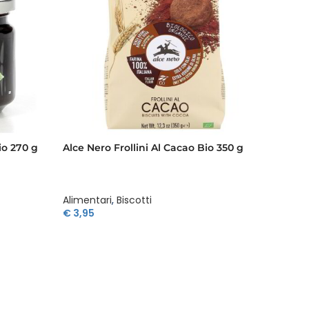
io 270 g
Alce Nero Frollini Al Cacao Bio 350 g
Alce N
Datteri
Alimentari
,
Biscotti
Aliment
€
3,95
€
2,52