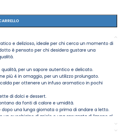
CARRELLO
ratico e delizioso, ideale per chi cerca un momento di
odotto è pensato per chi desidera gustare una
ualità.
 qualità, per un sapore autentico e delicato.
ne più 4 in omaggio, per un utilizzo prolungato.
 calda per ottenere un infuso aromatico in pochi
te di dolci e dessert.
ontano da fonti di calore e umidità.
 dopo una lunga giornata o prima di andare a letto.
e un cucchiaino di miele o una spruzzata di limone al
 scelta perfetta per chi desidera un momento di